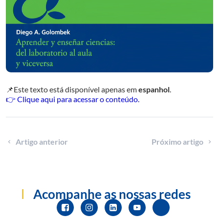
C
P
Pa
📌Este texto está disponível apenas em
espanhol
.
👉 Clique aqui para acessar o conteúdo.
Artigo anterior
Próximo artigo
Acompanhe as nossas redes