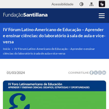
Acessibilidade
IV Fórum Latino-Americano de Educação – Aprender
e ensinar ciências: do laboratório à sala de aula e vice-
versa
A
Início
»
IV Fórum Latino-Americano de Educação – Aprender e ensinar
F
ciências: do laboratório à sala de aula e vice-versa
Sa
01/03/2024
COMPARTILHE:
Pu
I