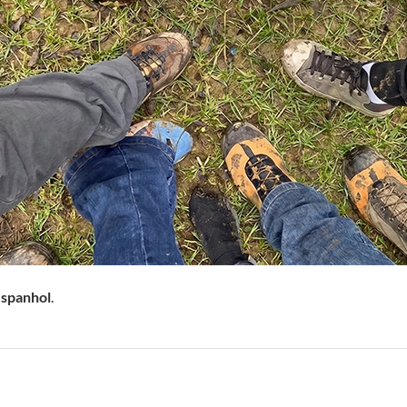
spanhol
.