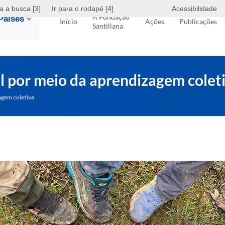
ra a busca [3]
Ir para o rodapé [4]
Acessibilidade
A Fundação
Países
Início
Ações
Publicações
Santillana
l por meio da aprendizagem colet
agem coletiva