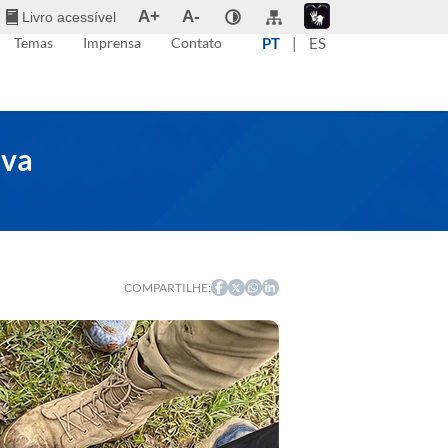
A+
A-
Livro acessível
Temas
Imprensa
Contato
PT
|
ES
iva
COMPARTILHE: