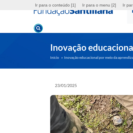
Ir para o conteúdo [1]
Ir para o menu [2]
Ir pa
Argentina
Brasil
Chile
Colômbia
Inovação educaciona
Início
»
Inovação educacional por meio da aprendiz
23/01/2025