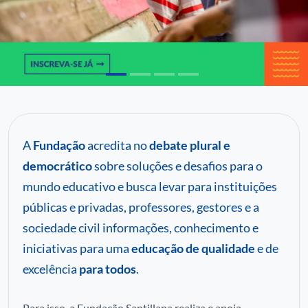
C
P
Pa
A
Fundação
acredita no
debate plural e
democrático
sobre soluções e desafios para o
mundo educativo e busca levar para instituições
públicas e privadas, professores, gestores e a
sociedade civil informações, conhecimento e
iniciativas para uma
educação de qualidade
e de
excelência
para todos
.
Para isso, a Fundação Santillana realiza e apoia