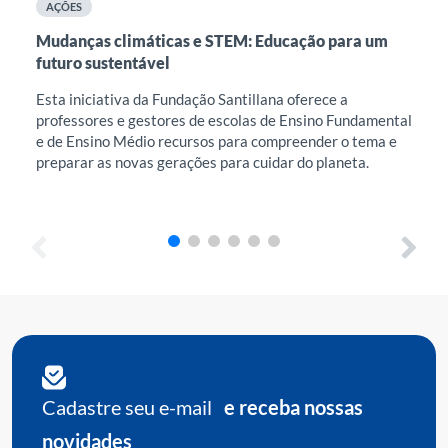
AÇÕES
A
Mudanças climáticas e STEM: Educação para um
Int
futuro sustentável
na 
Esta iniciativa da Fundação Santillana oferece a
Est
professores e gestores de escolas de Ensino Fundamental
ace
e de Ensino Médio recursos para compreender o tema e
fav
preparar as novas gerações para cuidar do planeta.
dis
exi
Cadastre seu e-mail
e receba nossas
novidades