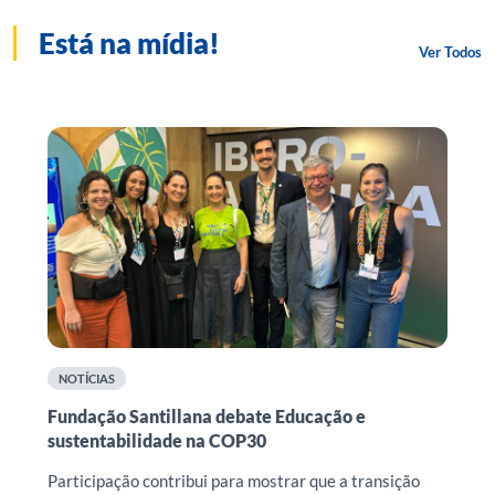
Está na mídia!
Ver Todos
NOTÍCIAS
Fundação Santillana debate Educação e
F
sustentabilidade na COP30
r
n
o
Participação contribui para mostrar que a transição