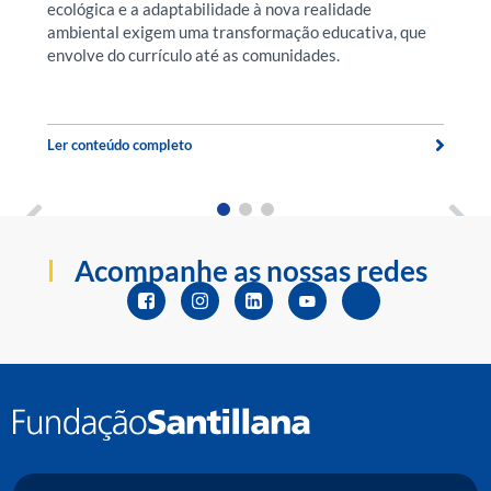
ecológica e a adaptabilidade à nova realidade
O
ambiental exigem uma transformação educativa, que
pr
envolve do currículo até as comunidades.
p
t
Ler conteúdo completo
Le
Acompanhe as nossas redes