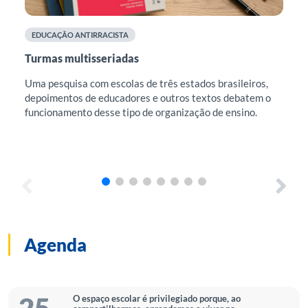
EDUCAÇÃO ANTIRRACISTA
F
Turmas multisseriadas
Cu
mu
Uma pesquisa com escolas de três estados brasileiros,
depoimentos de educadores e outros textos debatem o
Est
funcionamento desse tipo de organização de ensino.
edu
e r
Est
sug
Agenda
O espaço escolar é privilegiado porque, ao