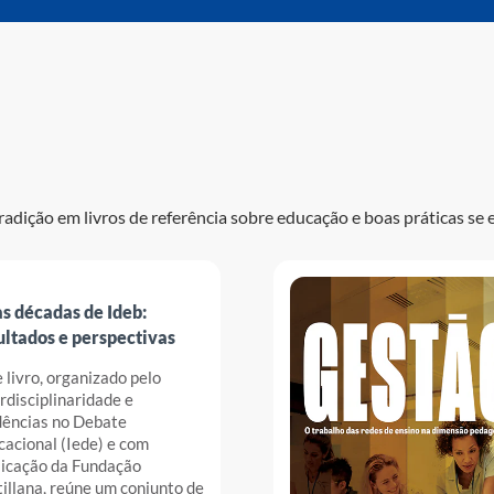
radição em livros de referência sobre educação e boas práticas se 
s décadas de Ideb:
ultados e perspectivas
 livro, organizado pelo
rdisciplinaridade e
dências no Debate
acional (Iede) e com
licação da Fundação
illana, reúne um conjunto de