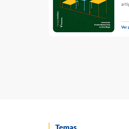
arti
Ver 
Temas