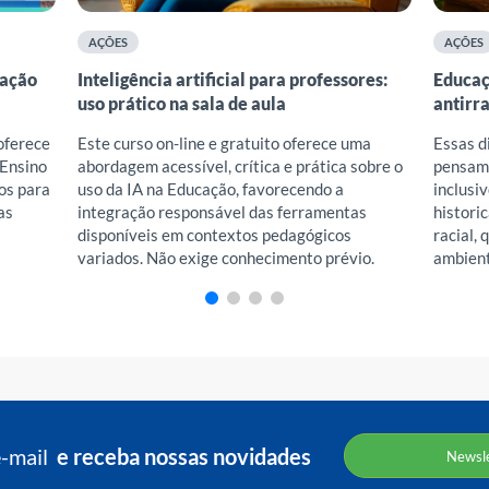
AÇÕES
AÇÕES
cação
Inteligência artificial para professores:
Educaç
uso prático na sala de aula
antirr
 oferece
Este curso on-line e gratuito oferece uma
Essas d
 Ensino
abordagem acessível, crítica e prática sobre o
pensamo
os para
uso da IA na Educação, favorecendo a
inclusi
as
integração responsável das ferramentas
histori
disponíveis em contextos pedagógicos
racial,
variados. Não exige conhecimento prévio.
ambient
e-mail
e receba nossas novidades
Newsle