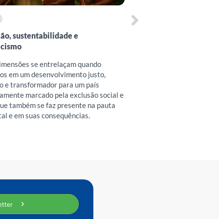
sigla em inglês) e diversos
práticos para elaborar e 
propostas pedagógicas q
equidade de gênero e a sus
ão, sustentabilidade e
acismo
imensões se entrelaçam quando
s em um desenvolvimento justo,
vo e transformador para um país
camente marcado pela exclusão social e
 que também se faz presente na pauta
al e em suas consequências.
tter