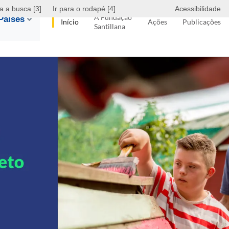
ra a busca [3]
Ir para o rodapé [4]
Acessibilidade
A Fundação
Países
Início
Ações
Publicações
Santillana