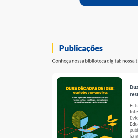
Publicações
Conheça nossa biblioteca digital: nossa t
Dua
res
Este
Inte
Evi
Educ
pub
Sant