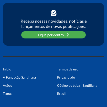
C
P
Receba nossas novidades, notícias e
lançamentos de novas publicações.
Pa
Fique por dentro
Início
Termos de uso
A Fundação Santillana
Privacidade
Ações
Código de ética Santillana
Temas
Brasil