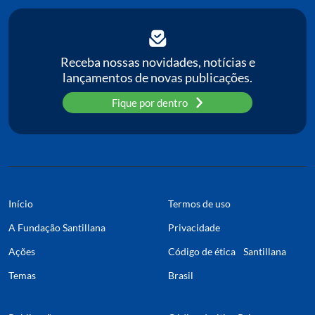
C
P
Receba nossas novidades, notícias e
lançamentos de novas publicações.
Pa
Fique por dentro
Início
Termos de uso
A Fundação Santillana
Privacidade
Ações
Código de ética Santillana
Temas
Brasil