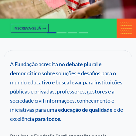
C
P
Pa
A
Fundação
acredita no
debate plural e
democrático
sobre soluções e desafios para o
mundo educativo e busca levar para instituições
públicas e privadas, professores, gestores e a
sociedade civil informações, conhecimento e
iniciativas para uma
educação de qualidade
e de
excelência
para todos
.
Para isso, a Fundação Santillana realiza e apoia