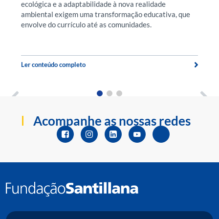
ecológica e a adaptabilidade à nova realidade
O
ambiental exigem uma transformação educativa, que
pr
envolve do currículo até as comunidades.
p
t
Ler conteúdo completo
Le
Acompanhe as nossas redes