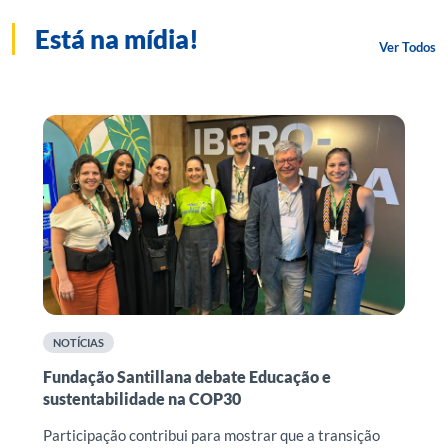
Está na mídia!
Ver Todos
NOTÍCIAS
Fundação Santillana debate Educação e
F
sustentabilidade na COP30
r
n
o
Participação contribui para mostrar que a transição