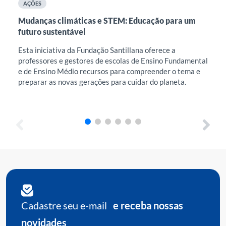
AÇÕES
A
Mudanças climáticas e STEM: Educação para um
Int
futuro sustentável
na 
Esta iniciativa da Fundação Santillana oferece a
Est
professores e gestores de escolas de Ensino Fundamental
ace
e de Ensino Médio recursos para compreender o tema e
fav
preparar as novas gerações para cuidar do planeta.
dis
exi
Cadastre seu e-mail
e receba nossas
novidades