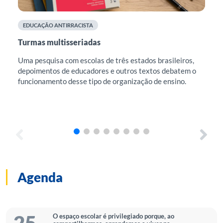
EDUCAÇÃO ANTIRRACISTA
F
Turmas multisseriadas
Cu
mu
Uma pesquisa com escolas de três estados brasileiros,
depoimentos de educadores e outros textos debatem o
Est
funcionamento desse tipo de organização de ensino.
edu
e r
Est
sug
Agenda
O espaço escolar é privilegiado porque, ao