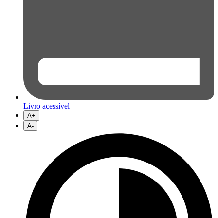
Livro acessível
A+
A-