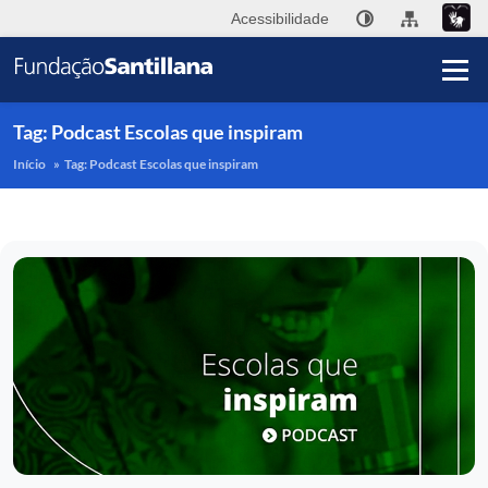
Acessibilidade
Tag:
Podcast Escolas que inspiram
Início
»
Tag:
Podcast Escolas que inspiram
A
F
Sa
Pu
I