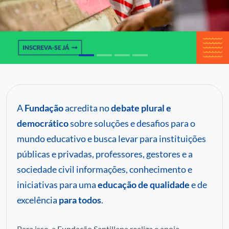
C
P
Pa
A
Fundação
acredita no
debate plural e
democrático
sobre soluções e desafios para o
mundo educativo e busca levar para instituições
públicas e privadas, professores, gestores e a
sociedade civil informações, conhecimento e
iniciativas para uma
educação de qualidade
e de
excelência
para todos
.
Para isso, a Fundação Santillana realiza e apoia