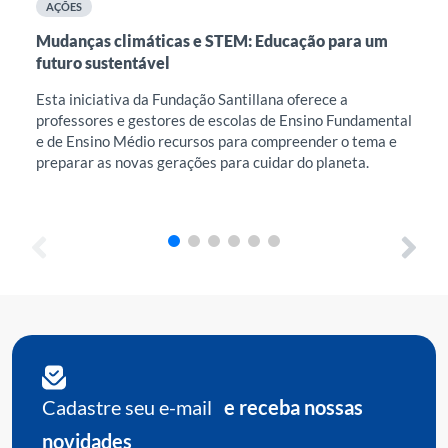
AÇÕES
A
Mudanças climáticas e STEM: Educação para um
Int
futuro sustentável
na 
Esta iniciativa da Fundação Santillana oferece a
Est
professores e gestores de escolas de Ensino Fundamental
ace
e de Ensino Médio recursos para compreender o tema e
fav
preparar as novas gerações para cuidar do planeta.
dis
exi
Cadastre seu e-mail
e receba nossas
novidades