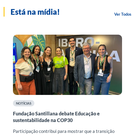
Está na mídia!
Ver Todos
NOTÍCIAS
Fundação Santillana debate Educação e
F
sustentabilidade na COP30
r
n
o
Participação contribui para mostrar que a transição