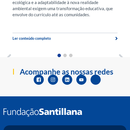
ecológica e a adaptabilidade à nova realidade
O
ambiental exigem uma transformação educativa, que
pr
envolve do currículo até as comunidades.
p
t
Ler conteúdo completo
Le
Acompanhe as nossas redes