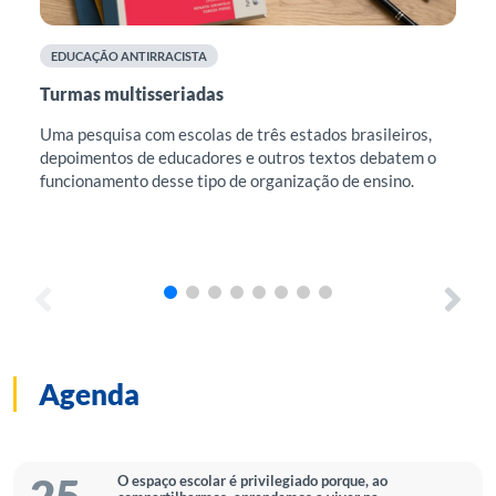
EDUCAÇÃO ANTIRRACISTA
F
Turmas multisseriadas
Cu
mu
Uma pesquisa com escolas de três estados brasileiros,
depoimentos de educadores e outros textos debatem o
Est
funcionamento desse tipo de organização de ensino.
edu
e r
Est
sug
Agenda
O espaço escolar é privilegiado porque, ao