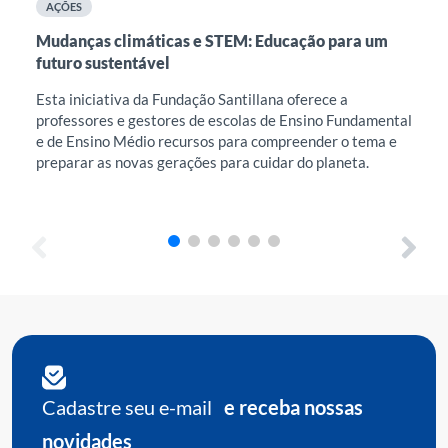
AÇÕES
A
Mudanças climáticas e STEM: Educação para um
Int
futuro sustentável
na 
Esta iniciativa da Fundação Santillana oferece a
Est
professores e gestores de escolas de Ensino Fundamental
ace
e de Ensino Médio recursos para compreender o tema e
fav
preparar as novas gerações para cuidar do planeta.
dis
exi
Cadastre seu e-mail
e receba nossas
novidades