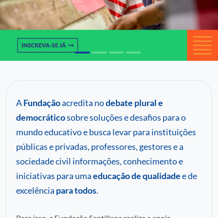
C
P
Pa
A
Fundação
acredita no
debate plural e
democrático
sobre soluções e desafios para o
mundo educativo e busca levar para instituições
públicas e privadas, professores, gestores e a
sociedade civil informações, conhecimento e
iniciativas para uma
educação de qualidade
e de
excelência
para todos
.
Para isso, a Fundação Santillana realiza e apoia