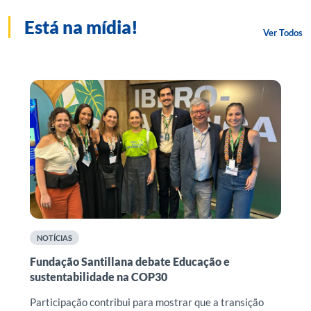
Está na mídia!
Ver Todos
NOTÍCIAS
Fundação Santillana debate Educação e
F
sustentabilidade na COP30
r
n
o
Participação contribui para mostrar que a transição