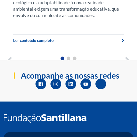
ecológica e a adaptabilidade à nova realidade
O
ambiental exigem uma transformação educativa, que
pr
envolve do currículo até as comunidades.
p
t
Ler conteúdo completo
Le
Acompanhe as nossas redes