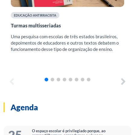
EDUCAÇÃO ANTIRRACISTA
F
Turmas multisseriadas
Cu
mu
Uma pesquisa com escolas de três estados brasileiros,
depoimentos de educadores e outros textos debatem o
Est
funcionamento desse tipo de organização de ensino.
edu
e r
Est
sug
Agenda
O espaço escolar é privilegiado porque, ao